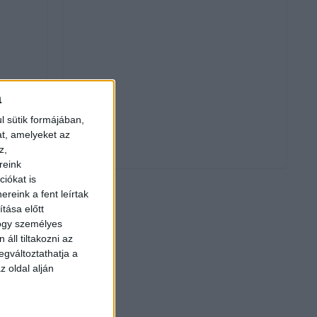
a
l sütik formájában,
at, amelyeket az
z,
reink
iókat is
reink a fent leírtak
tása előtt
hogy személyes
áll tiltakozni az
egváltoztathatja a
z oldal alján