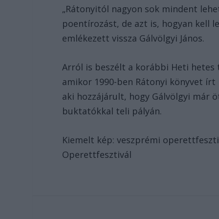
„Rátonyitól nagyon sok mindent lehet
poentírozást, de azt is, hogyan kell l
emlékezett vissza Gálvölgyi János.
Arról is beszélt a korábbi Heti hetes
amikor 1990-ben Rátonyi könyvet írt 
aki hozzájárult, hogy Gálvölgyi már
buktatókkal teli pályán.
Kiemelt kép: veszprémi operettfeszt
Operettfesztivál