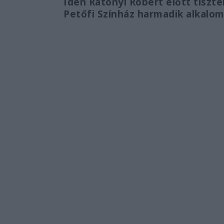
Idén Rátonyi Róbert előtt tiszt
Petőfi Színház harmadik alkalo