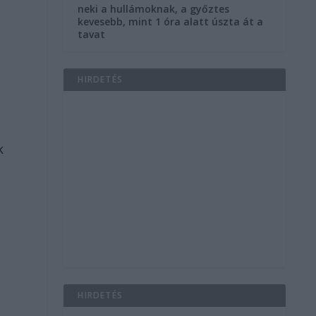
neki a hullámoknak, a győztes
kevesebb, mint 1 óra alatt úszta át a
tavat
HIRDETÉS
k
HIRDETÉS