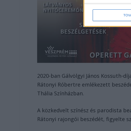
TOV
2020-ban Gálvölgyi János Kossuth-díj
Rátonyi Róbertre emlékezett beszédé
Thália Színházban.
A közkedvelt színész és parodista be
Rátonyi rajongói beszédét, figyelte 