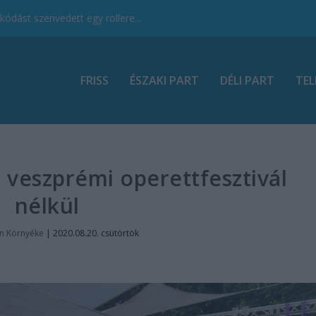
ódást szenvedett egy rollere...
FRISS
ÉSZAKI PART
DÉLI PART
TEL
 veszprémi operettfesztivál
nélkül
n Környéke
|
2020.08.20. csütörtök