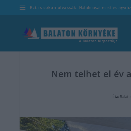
Ezt is sokan olvassák:
Hatalmasat esett és agyrázk
Nem telhet el év a
Írta:
Balato