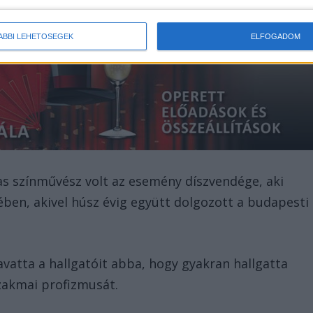
ÁBBI LEHETŐSÉGEK
ELFOGADOM
as színművész volt az esemény díszvendége, aki
ben, akivel húsz évig együtt dolgozott a budapesti
avatta a hallgatóit abba, hogy gyakran hallgatta
szakmai profizmusát.