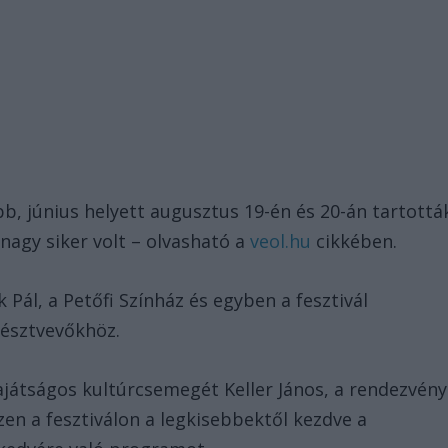
bb, június helyett augusztus 19-én és 20-án tartottá
nagy siker volt – olvasható a
veol.hu
cikkében.
Pál, a Petőfi Színház és egyben a fesztivál
résztvevőkhöz.
sajátságos kultúrcsemegét Keller János, a rendezvény
zen a fesztiválon a legkisebbektől kezdve a