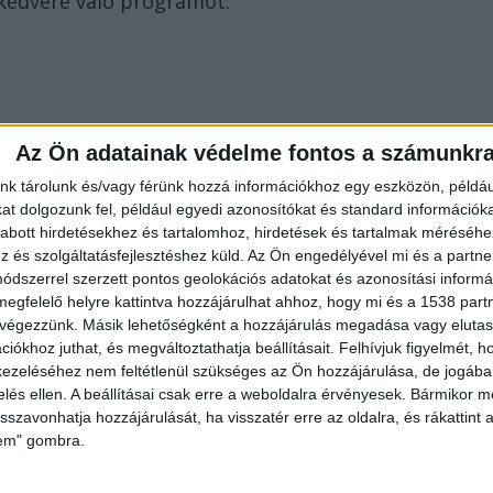
kedvére való programot.
Az Ön adatainak védelme fontos a számunkr
ti vezető és elmondta, hogy náluk két nap alatt
nk tárolunk és/vagy férünk hozzá információkhoz egy eszközön, példáu
 négynapos lenne a fesztivál.
t dolgozunk fel, például egyedi azonosítókat és standard információk
abott hirdetésekhez és tartalomhoz, hirdetések és tartalmak méréséhe
és szolgáltatásfejlesztéshez küld.
Az Ön engedélyével mi és a partne
dszerrel szerzett pontos geolokációs adatokat és azonosítási informác
megfelelő helyre kattintva hozzájárulhat ahhoz, hogy mi és a 1538 partne
 végezzünk. Másik lehetőségként a hozzájárulás megadása vagy elutasí
iókhoz juthat, és megváltoztathatja beállításait.
Felhívjuk figyelmét, 
ezeléséhez nem feltétlenül szükséges az Ön hozzájárulása, de jogában 
zelés ellen. A beállításai csak erre a weboldalra érvényesek. Bármikor m
isszavonhatja hozzájárulását, ha visszatér erre az oldalra, és rákattint a
lem" gombra.