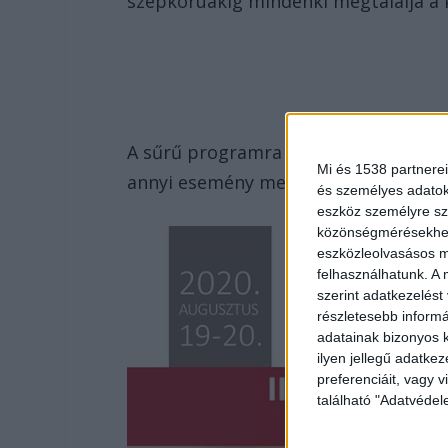
szépkorúakig mindenki megtalálja a 
A sűrű programra is kitért a művésze
Mi és 1538 partnerei
annyi esemény megtekinthető, mintha
és személyes adatoka
eszköz személyre sz
közönségmérésekhez 
eszközleolvasásos mó
felhasználhatunk. A 
szerint adatkezelést
részletesebb informác
adatainak bizonyos k
ilyen jellegű adatke
preferenciáit, vagy v
található "Adatvéde