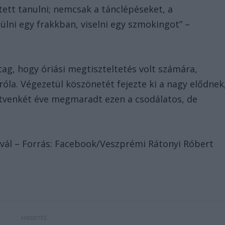
ett tanulni; nemcsak a tánclépéseket, a
eülni egy frakkban, viselni egy szmokingot” –
 tag, hogy óriási megtiszteltetés volt számára,
róla. Végezetül köszönetét fejezte ki a nagy elődnek
 ötvenkét éve megmaradt ezen a csodálatos, de
ivál – Forrás: Facebook/Veszprémi Rátonyi Róbert