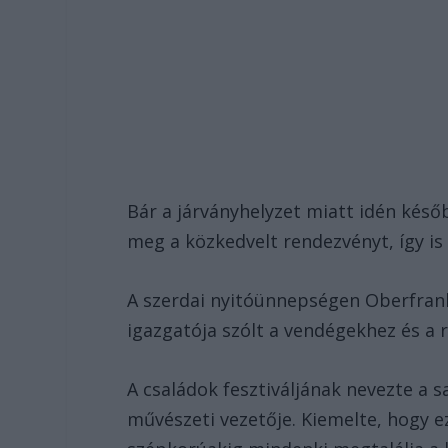
Bár a járványhelyzet miatt idén késő
meg a közkedvelt rendezvényt, így is 
A szerdai nyitóünnepségen Oberfrank 
igazgatója szólt a vendégekhez és a 
A családok fesztiváljának nevezte a 
művészeti vezetője. Kiemelte, hogy e