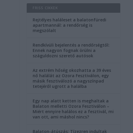
FRISS CIKKEK
Rejtélyes haláleset a balatonfüredi
apartmannál: a rendőrség is
megszólalt
Rendkívüli bejelentés a rendőrségtől:
Ennek nagyon fognak örülni a
száguldozni szerető autósok
Az extrém hőség okozhatta a 39 éves
nő halálát az Ozora Fesztiválon, egy
másik fesztiválozó a nagyszínpad
tetejéről ugrott a halálba
Egy nap alatt ketten is meghaltak a
Balaton melletti Ozora Fesztiválon –
Miért ennyire halálos ez a fesztivál, mi
van ott, ami máshol nincs?
Balaton-átúszás: Tízezren indultak