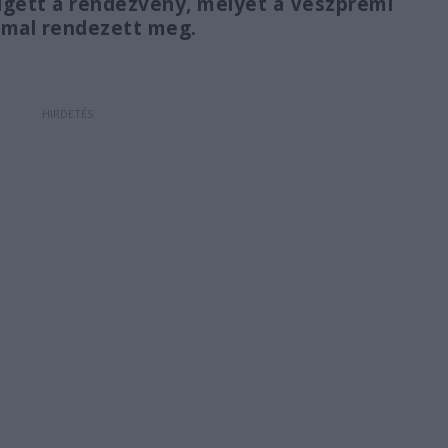
elgett a rendezvény, melyet a Veszprémi
mmal rendezett meg.