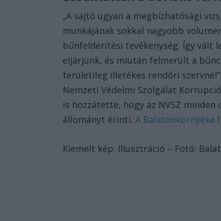
„A sajtó ugyan a megbízhatósági vizs
munkájának sokkal nagyobb volumené
bűnfelderítési tevékenység. Így vált
eljárjunk, és miután felmerült a bűn
területileg illetékes rendőri szervnél
Nemzeti Védelmi Szolgálat Korrupció
is hozzátette, hogy az NVSZ minden o
állományt érinti.
A Balatonkörnyéke.hu
Kiemelt kép: Illusztráció – Fotó: Bal