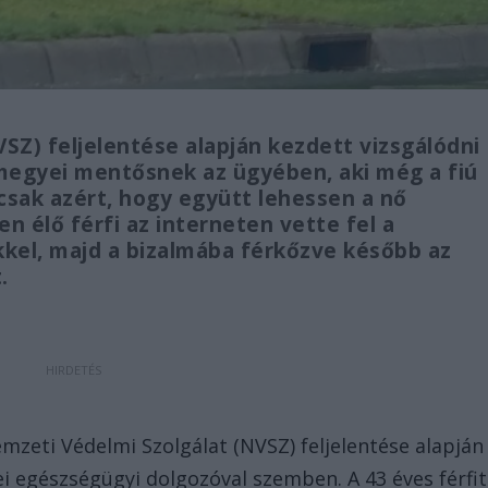
SZ) feljelentése alapján kezdett vizsgálódni
megyei mentősnek az ügyében, aki még a fiú
 csak azért, hogy együtt lehessen a nő
n élő férfi az interneten vette fel a
ekkel, majd a bizalmába férkőzve később az
.
zeti Védelmi Szolgálat (NVSZ) feljelentése alapján
egészségügyi dolgozóval szemben. A 43 éves férfit