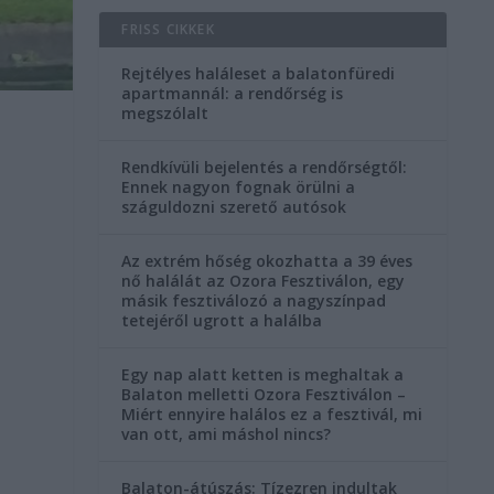
FRISS CIKKEK
Rejtélyes haláleset a balatonfüredi
apartmannál: a rendőrség is
megszólalt
Rendkívüli bejelentés a rendőrségtől:
Ennek nagyon fognak örülni a
száguldozni szerető autósok
Az extrém hőség okozhatta a 39 éves
nő halálát az Ozora Fesztiválon, egy
másik fesztiválozó a nagyszínpad
tetejéről ugrott a halálba
Egy nap alatt ketten is meghaltak a
Balaton melletti Ozora Fesztiválon –
Miért ennyire halálos ez a fesztivál, mi
van ott, ami máshol nincs?
Balaton-átúszás: Tízezren indultak