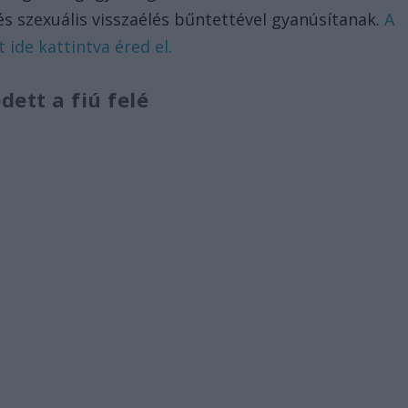
és szexuális visszaélés bűntettével gyanúsítanak.
A
 ide kattintva éred el.
dett a fiú felé