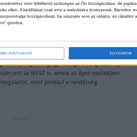
ezeléséhez nem feltétlenül szükséges az Ön hozzájárulása, de jogában 
szólagos apa-gyermek kapcsolatot alakított ki.
zelés ellen. A beállításai csak erre a weboldalra érvényesek. Bármikor m
isszavonhatja hozzájárulását, ha visszatér erre az oldalra, és rákattint a
lem" gombra.
ránti viselkedése buktatta le egy gyámhatósági
ett látni, hogy nem csak nevelőszülőként szerette a
l az egészségügyi szolgáltatónál foglalkoztatott
ÁBBI LEHETŐSÉGEK
ELFOGADOM
gviszonya egészségügyi szolgálati jogviszonnyá
 szerzett az NVSZ is, amely az ilyen esetekben
zsgálatot, mint például a rendőrség.