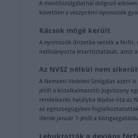
A mentőszolgálatnál dolgozó elkövető
követően a veszprémi nyomozók gyanú
Rácsok mögé került
A nyomozók őrizetbe vették a férfit
indítványozta letartóztatását, amit a
Az NVSZ nélkül nem sikerül
A Nemzeti Védelmi Szolgálat azért is 
jétől a közalkalmazotti jogviszony eg
rendelkezés hatályba lépése óta az 
az egészségügyben foglalkoztatotta
illetve január 1-jétől a közigazgatásb
Lebuktatták a deviáns férf