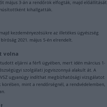
t május 3-án a rendőrök elfogták, majd előállítását
sítottként kihallgatták.
, majd kezdeményezésükre az illetékes ügyészség
 bíróság 2021. május 5-én elrendelt.
t volna
tudott eljárni a férfi ügyében, mert idén március 1-
észségügyi szolgálati jogviszonnyá alakult át. A
NVSZ ugyanúgy indíthat megbízhatósági vizsgálatot
k körében, mint a rendőrségnél, a rendvédelemben,
an.
it