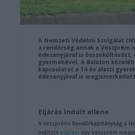
A Nemzeti Védelmi Szolgálat (NV
a rendőrség annak a Veszprém 
édesanyjával is összeköltözött,
gyermekével. A Balaton közelébe
kapcsolatot a 14 év alatti gyer
édesanyjával is megismerkedett
Eljárás indult ellene
A Veszprémi Rendőrkapitányság a Nem
indított
eljárást
egy Veszprém megyei 