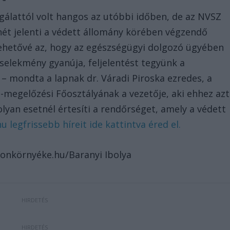
gálattól volt hangos az utóbbi időben, de az NVSZ
t jelenti a védett állomány körében végzendő
 lehetővé az, hogy az egészségügyi dolgozó ügyében
cselekmény gyanúja, feljelentést tegyünk a
” – mondta a lapnak dr. Váradi Piroska ezredes, a
-megelőzési Főosztályának a vezetője, aki ehhez azt
lyan esetnél értesíti a rendőrséget, amely a védett
 legfrissebb híreit ide kattintva éred el.
atonkörnyéke.hu/Baranyi Ibolya