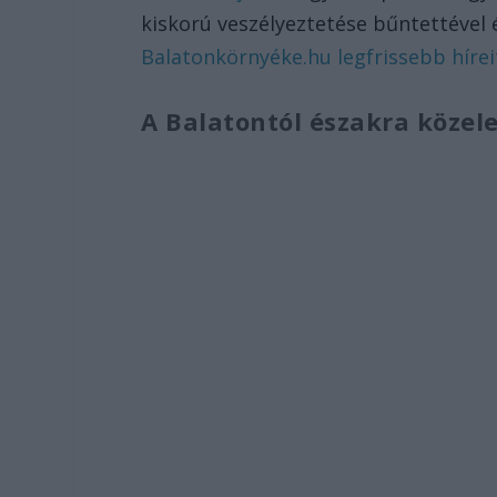
kiskorú veszélyeztetése bűntettével 
Balatonkörnyéke.hu legfrissebb híreit
A Balatontól északra közele