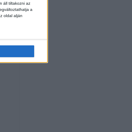
áll tiltakozni az
egváltoztathatja a
z oldal alján