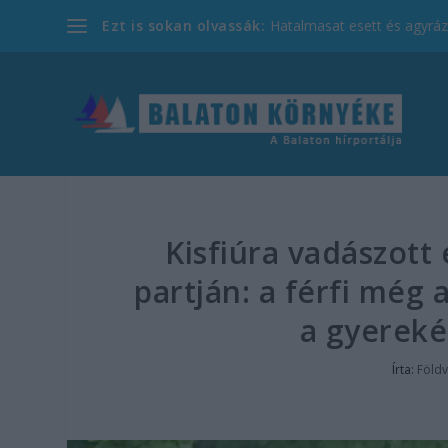
Ezt is sokan olvassák:
Hatalmasat esett és agyrázk
Kisfiúra vadászott
partján: a férfi még a
a gyerek
Írta:
Földv