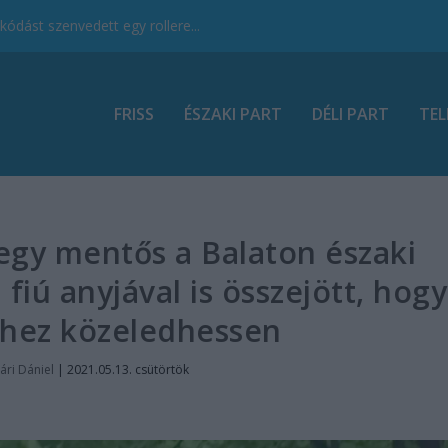
ódást szenvedett egy rollere...
FRISS
ÉSZAKI PART
DÉLI PART
TEL
 egy mentős a Balaton északi
 fiú anyjával is összejött, hogy
éhez közeledhessen
ári Dániel
|
2021.05.13. csütörtök