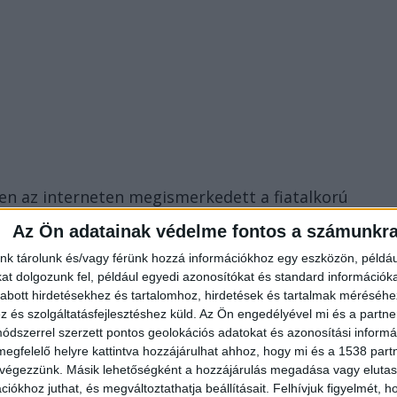
en az interneten megismerkedett a fiatalkorú
zött. Ezt követően lelki támaszt és pénzügyi
Az Ön adatainak védelme fontos a számunkr
 közvetlenebb viszony alakuljon ki közöttük.
nk tárolunk és/vagy férünk hozzá információkhoz egy eszközön, példáu
t dolgozunk fel, például egyedi azonosítókat és standard információk
abott hirdetésekhez és tartalomhoz, hirdetések és tartalmak méréséhe
l
és szolgáltatásfejlesztéshez küld.
Az Ön engedélyével mi és a partne
dszerrel szerzett pontos geolokációs adatokat és azonosítási informác
megismerkedett a kisfiú édesanyjával, akivel
megfelelő helyre kattintva hozzájárulhat ahhoz, hogy mi és a 1538 partne
ettársi kapcsolatba került, de mindezt tette azért,
 végezzünk. Másik lehetőségként a hozzájárulás megadása vagy elutasí
n együtt a kisfiúval. Hogy a fiatalkorú gyerekkel a
iókhoz juthat, és megváltoztathatja beállításait.
Felhívjuk figyelmét, 