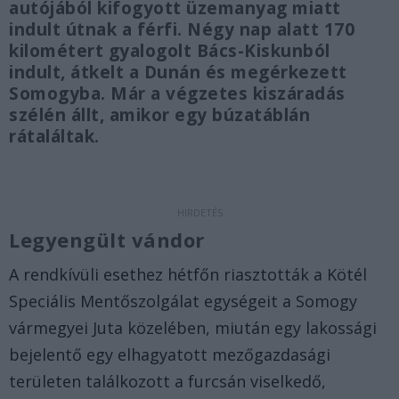
autójából kifogyott üzemanyag miatt
indult útnak a férfi. Négy nap alatt 170
kilométert gyalogolt Bács-Kiskunból
indult, átkelt a Dunán és megérkezett
Somogyba. Már a végzetes kiszáradás
szélén állt, amikor egy búzatáblán
rátaláltak.
Legyengült vándor
A rendkívüli esethez hétfőn riasztották a Kötél
Speciális Mentőszolgálat egységeit a Somogy
vármegyei Juta közelében, miután egy lakossági
bejelentő egy elhagyatott mezőgazdasági
területen találkozott a furcsán viselkedő,