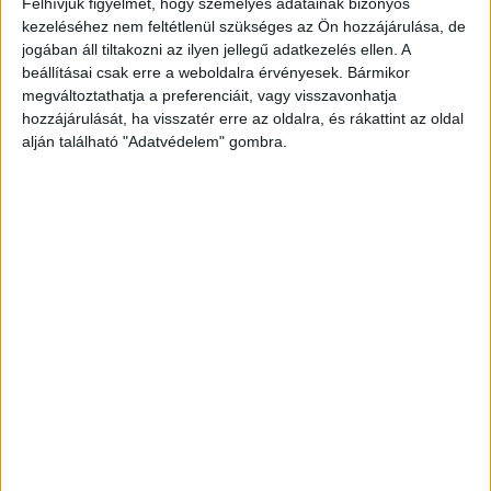
Felhívjuk figyelmét, hogy személyes adatainak bizonyos
professzionális keresőegységek azonnal
kezeléséhez nem feltétlenül szükséges az Ön hozzájárulása, de
átfésülték a megjelölt mezőgazdasági táblát, és
jogában áll tiltakozni az ilyen jellegű adatkezelés ellen. A
beállításai csak erre a weboldalra érvényesek. Bármikor
a gyors, szervezett kutatásnak köszönhetően a
megváltoztathatja a preferenciáit, vagy visszavonhatja
kiindulási ponttól nem messze, a gabonaszálak
hozzájárulását, ha visszatér erre az oldalra, és rákattint az oldal
alján található "Adatvédelem" gombra.
között fekve bukkantak rá a céltalanul bolyongó
férfira.
Sokkoló kimerültség
A megtalálásakor a középkorú férfi már rendkívül
kimerült, súlyosan kiszáradt és teljesen zavart
állapotban volt, a klasszikus és életveszélyes
hőguta egyértelmű tüneteit produkálva. A
mentők azonnal megkezdték az
elsősegélynyújtást, stabilizálták az állapotát,
miközben a kiérkező rendőrök segítségével