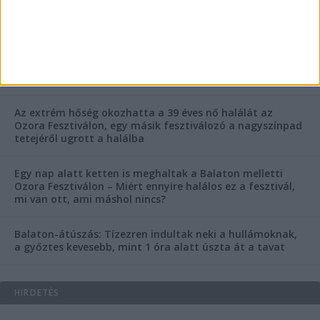
Rejtélyes haláleset a balatonfüredi apartmannál: a
rendőrség is megszólalt
Rendkívüli bejelentés a rendőrségtől: Ennek nagyon
fognak örülni a száguldozni szerető autósok
Az extrém hőség okozhatta a 39 éves nő halálát az
Ozora Fesztiválon, egy másik fesztiválozó a nagyszínpad
tetejéről ugrott a halálba
Egy nap alatt ketten is meghaltak a Balaton melletti
Ozora Fesztiválon – Miért ennyire halálos ez a fesztivál,
mi van ott, ami máshol nincs?
Balaton-átúszás: Tízezren indultak neki a hullámoknak,
a győztes kevesebb, mint 1 óra alatt úszta át a tavat
HIRDETÉS