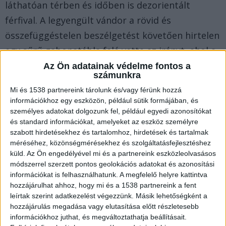
láthatóan térben és időben is dezorientált
férfival. A legyengült vándor a rövid és
összefüggéstelen beszélgetést követően hirtelen
egy sűrű gabonatábla felé vette az irányt, ahol a
szemtanúk másodpercek alatt szem elől
Az Ön adatainak védelme fontos a
számunkra
tévesztették az ember magasságú növényzetben.
Mi és 1538 partnereink tárolunk és/vagy férünk hozzá
A BalatonKörnyéke.hu az erősebb napokon a
információkhoz egy eszközön, például sütik formájában, és
Balaton vezető hírportálja. Már 700 ezren
személyes adatokat dolgozunk fel, például egyedi azonosítókat
és standard információkat, amelyeket az eszköz személyre
lájkolják a kiadónk Facebook-oldalait.
szabott hirdetésekhez és tartalomhoz, hirdetések és tartalmak
méréséhez, közönségmérésekhez és szolgáltatásfejlesztéshez
Hajsza az idővel a gabonatáblában
küld.
Az Ön engedélyével mi és a partnereink eszközleolvasásos
módszerrel szerzett pontos geolokációs adatokat és azonosítási
A helyszínre riasztott speciális mentők és a
információkat is felhasználhatunk. A megfelelő helyre kattintva
hozzájárulhat ahhoz, hogy mi és a 1538 partnereink a fent
mentőszolgálat szakemberei pontosan tudták,
leírtak szerint adatkezelést végezzünk. Másik lehetőségként a
hogy a fojtogató hőségben minden perc számít,
hozzájárulás megadása vagy elutasítása előtt részletesebb
információkhoz juthat, és megváltoztathatja beállításait.
hiszen a férfi életveszélyes állapotban volt. A