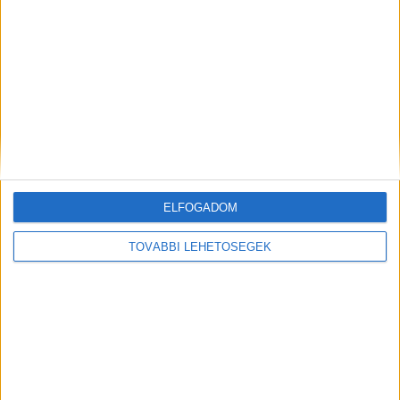
ELFOGADOM
Hoppá: nemsokára Keszthelyen is meg lehet
TOVÁBBI LEHETŐSÉGEK
tanulni síelni – épül a felvonós sítanpálya