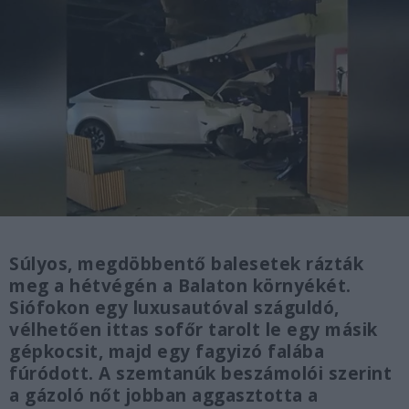
Súlyos, megdöbbentő balesetek rázták
meg a hétvégén a Balaton környékét.
Siófokon egy luxusautóval száguldó,
vélhetően ittas sofőr tarolt le egy másik
gépkocsit, majd egy fagyizó falába
fúródott. A szemtanúk beszámolói szerint
a gázoló nőt jobban aggasztotta a