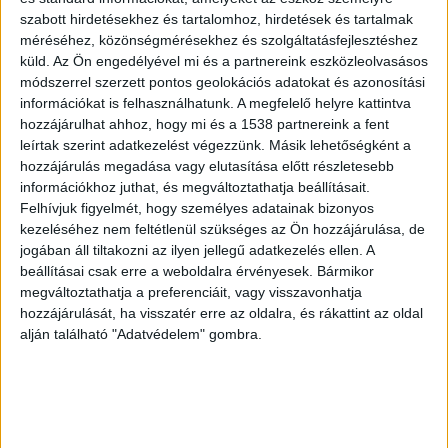
a 150 kilométer per órát is elérhette. A
szabott hirdetésekhez és tartalomhoz, hirdetések és tartalmak
méréséhez, közönségmérésekhez és szolgáltatásfejlesztéshez
megalapozott gyanú szerint a sofőr ráadásul
küld.
Az Ön engedélyével mi és a partnereink eszközleolvasásos
nem józanul ült a volán mögé. A száguldó
módszerrel szerzett pontos geolokációs adatokat és azonosítási
információkat is felhasználhatunk. A megfelelő helyre kattintva
luxusautó egy kereszteződéshez érve teljes
hozzájárulhat ahhoz, hogy mi és a 1538 partnereink a fent
mértékben figyelmen kívül hagyta az
leírtak szerint adatkezelést végezzünk. Másik lehetőségként a
hozzájárulás megadása vagy elutasítása előtt részletesebb
elsőbbségadást kötelező STOP-táblát.
A
információkhoz juthat, és megváltoztathatja beállításait.
BalatonKörnyéke.hu az erősebb napokon a
Felhívjuk figyelmét, hogy személyes adatainak bizonyos
Balaton vezető hírportálja. Már 700 ezren
kezeléséhez nem feltétlenül szükséges az Ön hozzájárulása, de
jogában áll tiltakozni az ilyen jellegű adatkezelés ellen. A
lájkolják a kiadónk Facebook-oldalait.
beállításai csak erre a weboldalra érvényesek. Bármikor
megváltoztathatja a preferenciáit, vagy visszavonhatja
Fagylaltozóba csapódott
hozzájárulását, ha visszatér erre az oldalra, és rákattint az oldal
alján található "Adatvédelem" gombra.
Lassítás nélkül, óriási sebességgel rohant bele
egy szabályosan közlekedő másik autóba,
amelyben három fiatal utazott. A Tesla az
ütközés erejétől teljesen irányíthatatlanná vált,